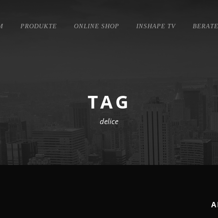
M
PRODUKTE
ONLINE SHOP
INSHAPE TV
BERAT
TAG
delice
A