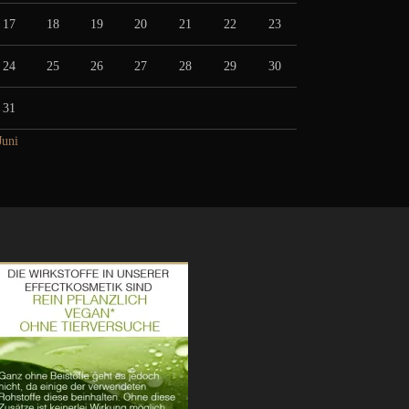
17
18
19
20
21
22
23
24
25
26
27
28
29
30
31
Juni