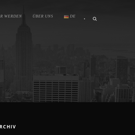
ER WERDEN
ÜBER UNS
DE
•
RCHIV