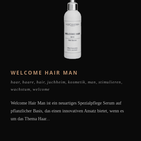
WELCOME HAIR MAN
haar
,
haare
,
hair
,
juchheim
,
kosmetik
,
man
,
stimulieren
,
wachstum
,
welcome
Welcome Hair Man ist ein neuartiges Spezialpflege Serum auf
pflanzlicher Basis, das einen innovativen Ansatz bietet, wenn es
um das Thema Haar...