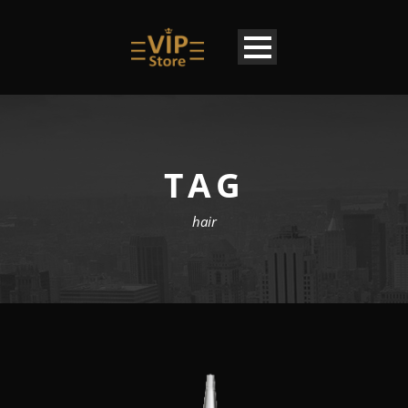
TAG
hair
DE