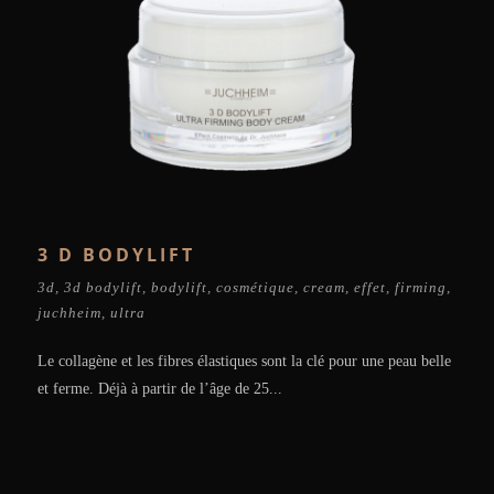
3 D BODYLIFT
3d
,
3d bodylift
,
bodylift
,
cosmétique
,
cream
,
effet
,
firming
,
juchheim
,
ultra
Le collagène et les fibres élastiques sont la clé pour une peau belle
et ferme. Déjà à partir de l’âge de 25...