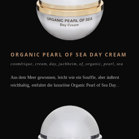
ORGANIC PEARL OF SEA DAY CREAM
cosmétique
,
cream
,
day
,
juchheim
,
of
,
organic
,
pearl
,
sea
Aus dem Meer gewonnen, leicht wie ein Souffle, aber äußerst
reichhaltig, entfaltet die luxuriöse Organic Pearl of Sea Day...