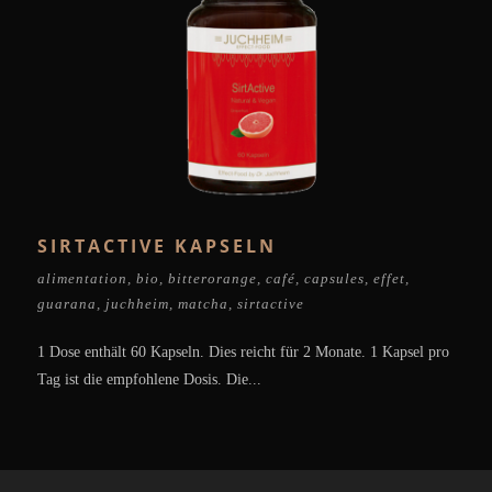
SIRTACTIVE KAPSELN
alimentation
,
bio
,
bitterorange
,
café
,
capsules
,
effet
,
guarana
,
juchheim
,
matcha
,
sirtactive
1 Dose enthält 60 Kapseln. Dies reicht für 2 Monate. 1 Kapsel pro
Tag ist die empfohlene Dosis. Die...