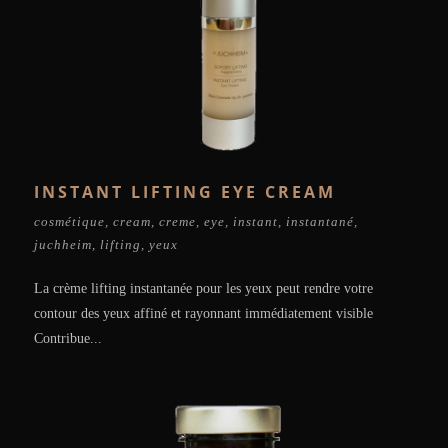
INSTANT LIFTING EYE CREAM
cosmétique
,
cream
,
creme
,
eye
,
instant
,
instantané
,
juchheim
,
lifting
,
yeux
La crème lifting instantanée pour les yeux peut rendre votre
contour des yeux affiné et rayonnant immédiatement visible
Contribue...