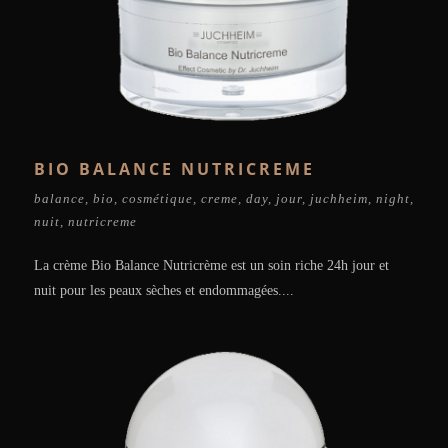
BIO BALANCE NUTRICREME
balance
,
bio
,
cosmétique
,
creme
,
day
,
jour
,
juchheim
,
night
,
nuit
,
nutricreme
La crème Bio Balance Nutricrème est un soin riche 24h jour et
nuit pour les peaux sèches et endommagées....