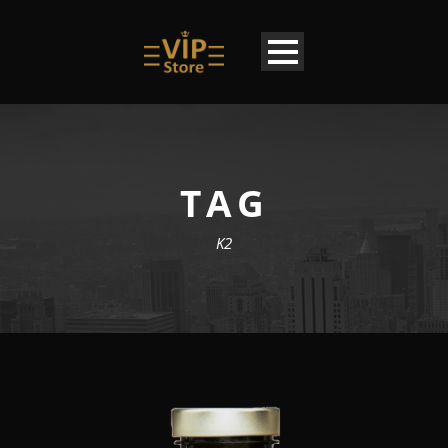
TAG
K2
DE