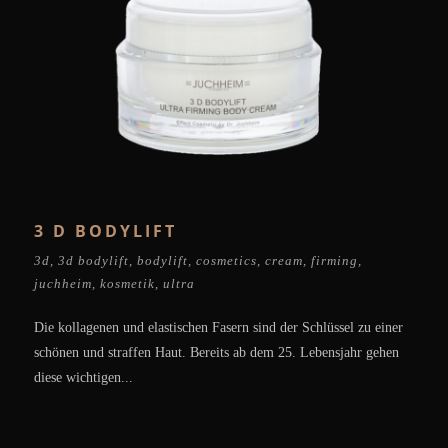
3 D BODYLIFT
3d
,
3d bodylift
,
bodylift
,
cosmetics
,
cream
,
firming
,
juchheim
,
kosmetik
,
ultra
Die kollagenen und elastischen Fasern sind der Schlüssel zu einer
schönen und straffen Haut. Bereits ab dem 25. Lebensjahr gehen
diese wichtigen...