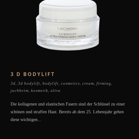
3 D BODYLIFT
3d
,
3d bodylift
,
bodylift
,
cosmetics
,
cream
,
firming
,
juchheim
,
kosmetik
,
ultra
Die kollagenen und elastischen Fasern sind der Schlüssel zu einer
schönen und straffen Haut. Bereits ab dem 25. Lebensjahr gehen
diese wichtigen...