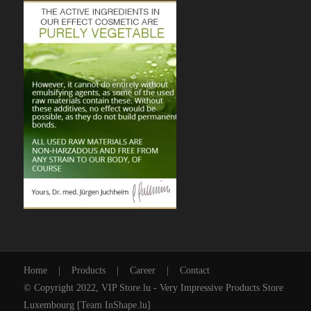
Home
|
Products
|
Career
|
Contact
© Copyright 2022, VIP Store.lu - Very Impressive Products Store
Luxembourg [
Team InShape.lu
]