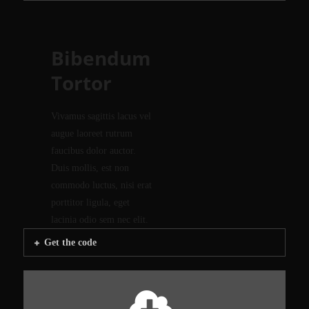
Bibendum
Tortor
Vivamus sagittis lacus vel
augue laoreet rutrum
faucibus dolor auctor.
Duis mollis, est non
commodo luctus, nisi erat
porttitor ligula, eget
lacinia odio sem nec elit.
Get the code