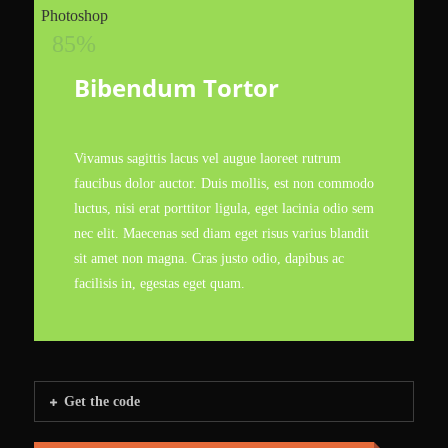
Photoshop
85%
Bibendum Tortor
Vivamus sagittis lacus vel augue laoreet rutrum
faucibus dolor auctor. Duis mollis, est non commodo
luctus, nisi erat porttitor ligula, eget lacinia odio sem
nec elit. Maecenas sed diam eget risus varius blandit
sit amet non magna. Cras justo odio, dapibus ac
facilisis in, egestas eget quam.
Get the code